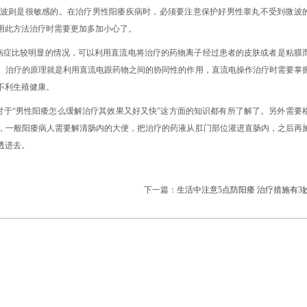
波则是很敏感的。在治疗男性阳痿疾病时，必须要注意保护好男性睾丸不受到微波
用此方法治疗时需要更加多加小心了。
病症比较明显的情况，可以利用直流电将治疗的药物离子经过患者的皮肤或者是粘膜
。治疗的原理就是利用直流电跟药物之间的协同性的作用，直流电操作治疗时需要掌
不利生殖健康。
对于“男性阳痿怎么缓解治疗其效果又好又快”这方面的知识都有所了解了。另外需要
，一般阳痿病人需要解清肠内的大便，把治疗的药液从肛门部位灌进直肠内，之后再
透进去。
下一篇：
生活中注意5点防阳痿 治疗措施有3