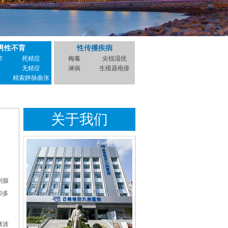
男性不育
性传播疾病
常
死精症
梅毒
尖锐湿疣
无精症
淋病
生殖器疱疹
精索静脉曲张
关于我们
列腺
0多
微波