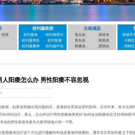
形
前列腺疾病
生殖感染
包茎
前列腺炎
前列腺肥大
龟头炎
尿道炎
精液异
前列腺增生
前列腺痛
睾丸炎
附睾炎
少精症
前列腺囊肿
前列腺钙化
精囊炎
膀胱炎
弱精症
男人阳痿怎么办 男性阳痿不容忽视
17
的疾病，如果前列腺出现问题的话，患者的生育就会受到影响，近些年来，发生在前
快得到治疗，那么，怎么样治疗男性阳痿效果更好?如何诊治阳痿病症才好得快呢?6
由专业的男性疾病专家为大家详细地介绍一下吧。
在使用微薄治疗这个方法进行缓解的时候是要保持慎重的。通常在正常的剂量之下的