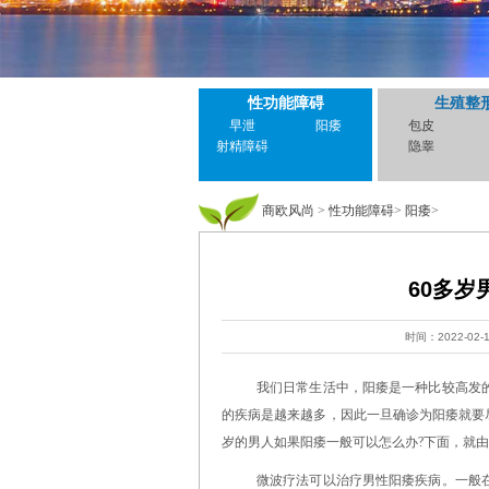
性功能障碍
生殖整
早泄
阳痿
包皮
射精障碍
隐睾
商欧风尚
>
性功能障碍
>
阳痿
>
60多岁
时间：2022-02-
我们日常生活中，阳痿是一种比较高发
的疾病是越来越多，因此一旦确诊为阳痿就要尽
岁的男人如果阳痿一般可以怎么办?下面，就
微波疗法可以治疗男性阳痿疾病。一般