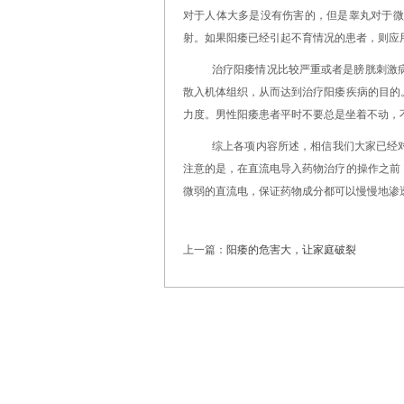
对于人体大多是没有伤害的，但是睾丸对于微
射。如果阳痿已经引起不育情况的患者，则应
治疗阳痿情况比较严重或者是膀胱刺激
散入机体组织，从而达到治疗阳痿疾病的目的
力度。男性阳痿患者平时不要总是坐着不动，
综上各项内容所述，相信我们大家已经
注意的是，在直流电导入药物治疗的操作之前
微弱的直流电，保证药物成分都可以慢慢地渗
上一篇：
阳痿的危害大，让家庭破裂