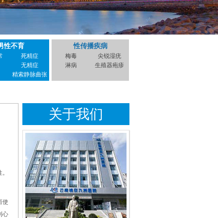
男性不育
性传播疾病
常
死精症
梅毒
尖锐湿疣
无精症
淋病
生殖器疱疹
精索静脉曲张
关于我们
性。
而使
到心