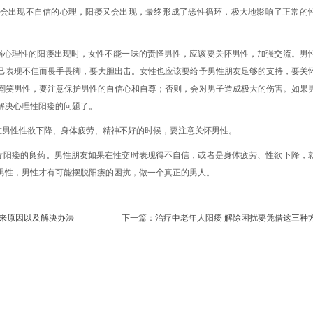
会出现不自信的心理，阳痿又会出现，最终形成了恶性循环，极大地影响了正常的
当心理性的阳痿出现时，女性不能一味的责怪男性，应该要关怀男性，加强交流。男
己表现不佳而畏手畏脚，要大胆出击。女性也应该要给予男性朋友足够的支持，要关
嘲笑男性，要注意保护男性的自信心和自尊；否则，会对男子造成极大的伤害。如果
解决心理性阳痿的问题了。
在男性性欲下降、身体疲劳、精神不好的时候，要注意关怀男性。
疗阳痿的良药。男性朋友如果在性交时表现得不自信，或者是身体疲劳、性欲下降，
男性，男性才有可能摆脱阳痿的困扰，做一个真正的男人。
起来原因以及解决办法
下一篇：
治疗中老年人阳痿 解除困扰要凭借这三种