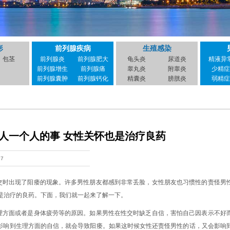
形
前列腺疾病
生殖感染
包茎
前列腺炎
前列腺肥大
龟头炎
尿道炎
精液异
前列腺增生
前列腺痛
睾丸炎
附睾炎
少精症
前列腺囊肿
前列腺钙化
精囊炎
膀胱炎
弱精症
人一个人的事 女性关怀也是治疗良药
17
交时出现了阳痿的现象。许多男性朋友都感到非常丢脸，女性朋友也习惯性的责怪男
是治疗的良药。下面，我们就一起来了解一下。
理方面或者是身体疲劳等的原因。如果男性在性交时缺乏自信，害怕自己因表示不好
会影响到生理方面的自信，就会导致阳痿。如果这时候女性还责怪男性的话，又会影响