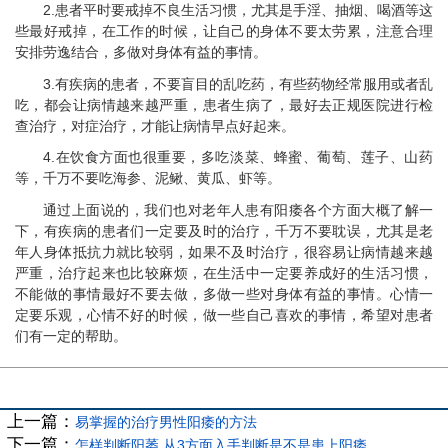
2.患者平时要戒掉不良生活习惯，尤其是手淫、抽烟、喝酒等这
些最好戒掉，在工作的时候，让自己的身体不要太劳累，注意合理
安排劳逸结合，多做对身体有益的事情。
3.有疾病的患者，不要盲目的乱吃药，有些药物经常服用或者乱
吃，都会让病情越来越严重，患者生病了，最好去正规医院进行检
查治疗，对症治疗，才能让病情早点好起来。
4.在饮食方面也很重要，多吃淡菜、蜂蜜、葡萄、莲子、山药
等，千万不要吃海参、泥鳅、黄瓜、虾等。
通过上面说的，我们也对老年人患有阳痿各个方面大概了解一
下，有疾病的患者们一定要及时的治疗，千万不要耽误，尤其是老
年人身体抵抗力就比较弱，如果不及时治疗，很容易让病情越来越
严重，治疗起来也比较麻烦，在生活中一定要养成好的生活习惯，
不能做的事情最好不要去做，多做一些对身体有益的事情。心情一
定要乐观，心情不好的时候，做一些自己喜欢的事情，希望对患者
们有一定的帮助。
上一篇：
易掌握的治疗男性阳痿的方法
下一篇：
怎样判断阳萎 从3方面入手判断是不是患上阳痿