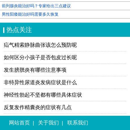
前列腺炎能治好吗？专家给出三点建议
男性阳痿能治好吗需要多久恢复
热点关注
疝气精索静脉曲张该怎么预防呢
如何区分小孩子是否包皮过长呢
发生膀胱炎有哪些注意事项
非特异性尿道炎发病症状是什么
神经性勃起不坚都有哪些具体症状
反复发作精囊炎的症状有几点
网站首页
关于我们
联系我们
|
|