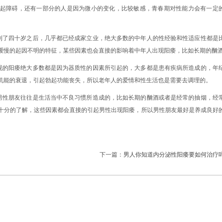
起障碍，还有一部分的人是因为微小的变化，比较敏感，青春期对性能力会有一定
到了四十岁之后，几乎都已经成家立业，绝大多数的中年人的性经验和性适应性都是
缓慢的起因不明的特征，某些因素也会直接的影响着中年人出现阳痿，比如长期的酗
现的阳痿绝大多数都是因为器质性的因素所引起的，大多都是患有疾病所造成的，年
机能的衰退，引起勃起功能丧失，所以老年人的爱情和性生活也是需要去调理的。
男性朋友往往是生活当中不良习惯所造成的，比如长期的酗酒或者是经常的抽烟，经
十分的了解，这些因素都会直接的引起男性出现阳痿，所以男性朋友最好是养成良好
下一篇：
男人你知道内分泌性阳痿要如何治疗