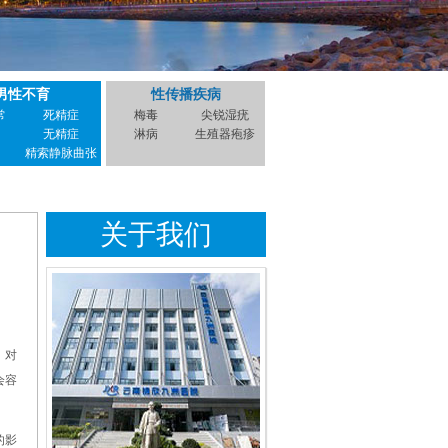
男性不育
性传播疾病
常
死精症
梅毒
尖锐湿疣
无精症
淋病
生殖器疱疹
精索静脉曲张
关于我们
，对
会容
的影