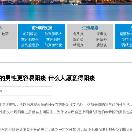
形
前列腺疾病
生殖感染
包茎
前列腺炎
前列腺肥大
龟头炎
尿道炎
精液异
前列腺增生
前列腺痛
睾丸炎
附睾炎
少精症
前列腺囊肿
前列腺钙化
精囊炎
膀胱炎
弱精症
的男性更容易阳痿 什么人愿意得阳痿
20
有得到重视，所以当发现疾病的时候在去医院接受治疗，这就会影响到自己的性生活
性朋友出现阳痿之后都会去问医生，为什么自己会患上阳痿?其他的年龄段的男性也
于对性经验还并不是十分的充足，缺乏一定的性知识，精神上和心理上都会受到很大