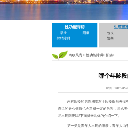
性功能障碍
生殖整
早泄
阳痿
包皮
射精障碍
隐睾
商欧风尚
>
性功能障碍
>
阳痿
>
哪个年龄段
时间：2023-05-
患有阳痿的男性朋友对于阳痿疾病并没
自己的身心健康也会造成一定的危害，那么男
易出现阳痿吗?下面就来具体的介绍一下。
第一类是青年人出现的阳痿，青年人由