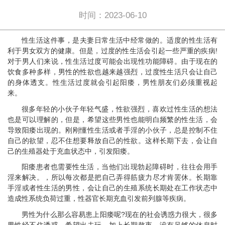
时间：2023-06-10
性生活这件事，是夫妻日常生活中经常做的。适度的性生活有
利于男女双方的健康。但是，过度的性生活会引起一些严重的疾病!
对于男人们来说，性生活过度可能会出现性功能障碍。由于现在的
饮食多种多样，男性的性欲也越来越强烈，过度性生活只会让自己
的身体透支。性生活过度就会引起阳痿，男性朋友们必须重视起
来。
很多年轻的小伙子年轻气盛，性欲强烈，喜欢过性生活的想法
也是可以理解的，但是，希望这些男性也能明白频繁的性生活，会
导致阳痿出现的。刚刚懂性生活或者手淫的小伙子，总是控制不住
自己的欲望，忍不住想要释放自己的性欲。这样长期下去，会让自
己的生殖器处于充血状态中，引发阳痿。
阳痿患者也需要性生活，当他们出现勃起障碍时，往往会用手
淫来解决。，所以每次都是把自己弄得筋疲力尽才肯罢休。长期靠
手淫或者性生活的男性，会让自己的生殖系统长期处在工作状态中
造成性系统负荷过重，性器官长期充血引发前列腺等疾病。
男性为什么那么容易患上阳痿呢?现在的社会诱惑力很大，很多
男性经不住诱惑，希望出去玩。加上长期熬夜，没有足够的休息时