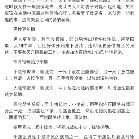
这时候女性一般慢慢老去，更让男人面对妻子时提不起性趣。男性
应该在生活中克服这种厌倦心理，多帮妻子做家务，来创造一些有
趣的事，提高夫妻之间的爱的感觉。
男性更年期
男人更年期，脾气会暴躁，部分男性出现性欲降低，甚至阳
痿。人到中年，往往身体开始走下坡路，这时候要爱惜自己的身
体，不要整天只顾拼命工作。多参加体育锻炼让自己年轻起来。
体育锻炼治疗阳痿
下腹部摩擦，睡觉前，一只手放在上腹部位，另一只手放在腰
上，然后一边按住腰，另一只手慢慢摩擦，以腹部湿热为好。
大腿部按摩，睡觉前，两手放在大腿内部按摩，对增强性欲有
很大帮助。
强化阴茎反应，早上勃起时，小便前，用手指轻压阴茎前端三
分之一处，把阴茎往下按，阴茎会挺立，然后用指尖贴在阴茎上，
一面紧闭肛门，一面把阴茎往上推。重复做。
按摩睾丸，双手搓热，将睾丸放在手心，轻轻揉动。
阳痿是男性中最常见的疾病之一，在得了阳痿以后要及时诊