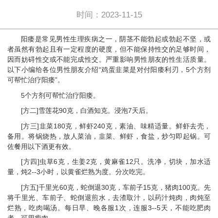
时间：2023-11-15
阳痿是常见男性生理疾病之一，阴茎不能勃起或勃起不坚，或
者虽然有勃起且有一定程度的硬度，但不能保持性交的足够时间，
因而妨碍性交或不能完成性交。严重影响男性朋友的性生活质量。
以下小编给各位男性朋友介绍“鸡蛋韭菜是对付阳痿利刃，5个方剂
可帮忙治疗阳痿”。
5个方剂可帮忙治疗阳痿。
[方二]雪莲花90克，白酒知克。浸泡7天后。
[方三]韭菜180克，鲜虾240克，素油、味精适量。鲜虾去壳，
备用。将锅烧热，放人菜油，韭菜、鲜虾，食盐，炒匀即起锅。可
佐餐用以下酒更有效。
[方四]虫草6克，生姜2克，黄麻雀12只。洗净，切块，加水适
量，炖2--3小时，以黄雀烂熟为度。分次吃完。
[方五]千里光60克，蛇倒退30克，车前子15克，猪肉100克。先
将千里光、车前子、蛇倒退煎水，去渣取汁，以药汁炖肉，肉炖至
烂熟，吃肉喝汤。每日早、晚各服1次，连服3--5天，不能吃肥肉
者，可用瘦肉。