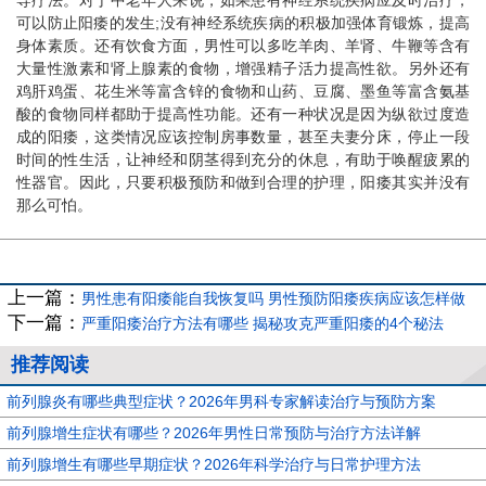
可以防止阳痿的发生;没有神经系统疾病的积极加强体育锻炼，提高
身体素质。还有饮食方面，男性可以多吃羊肉、羊肾、牛鞭等含有
大量性激素和肾上腺素的食物，增强精子活力提高性欲。另外还有
鸡肝鸡蛋、花生米等富含锌的食物和山药、豆腐、墨鱼等富含氨基
酸的食物同样都助于提高性功能。还有一种状况是因为纵欲过度造
成的阳痿，这类情况应该控制房事数量，甚至夫妻分床，停止一段
时间的性生活，让神经和阴茎得到充分的休息，有助于唤醒疲累的
性器官。因此，只要积极预防和做到合理的护理，阳痿其实并没有
那么可怕。
上一篇：
男性患有阳痿能自我恢复吗 男性预防阳痿疾病应该怎样做
下一篇：
严重阳痿治疗方法有哪些 揭秘攻克严重阳痿的4个秘法
推荐阅读
前列腺炎有哪些典型症状？2026年男科专家解读治疗与预防方案
前列腺增生症状有哪些？2026年男性日常预防与治疗方法详解
前列腺增生有哪些早期症状？2026年科学治疗与日常护理方法