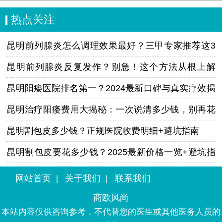
热点关注
昆明前列腺炎怎么调理效果最好？三甲专家推荐这3
个方法，在家就能做
昆明前列腺炎反复发作？别急！这个方法从根上解
决，已多人受益
昆明阳痿医院排名第一？2024最新口碑与真实疗效揭
秘！
昆明治疗阳痿费用大揭秘：一次说清多少钱，别再花
冤枉钱！
昆明割包皮多少钱？正规医院收费明细+避坑指南
昆明割包皮要花多少钱？2025最新价格一览+避坑指
南
网站首页
关于我们
联系我们
|
|
商欧风尚
本站内容仅供咨询参考，不代替您的医生或其他医务人员的