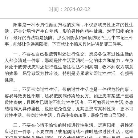
时间：2024-02-02
阳痿是一种令男性颜面扫地的疾病，不仅影响男性正常的性生
活，还会让男性产生自卑感，影响男性的精神健康。对于阳痿的治
疗，最好的办法就是预防。那么阳痿该如何预防呢?生活中常记三件
事，能够让你远离阳痿。下面就让小编来具体讲讲是哪三件事。
一，不要在自己很疲劳时还进行性交。想必各位有过性生活的
人都会清楚一件事，那就是性生活要消耗一定的体力和精力，在身
体处于疲劳状态时还进行性生活往往达不到高潮，收不到双方满意
的效果，易导致双方性冷淡。特别是劳累后立即过性生活，会损害
健康。
二，不要带病过性生活。带病过性生活也是一件很危险的事，
容易导致男性阳痿，还易把疾病传染给女方。如正患有某些严重器
质性疾病，且医生已嘱咐不能过性生活者，不可勉强过性生活;身患
结核病又具传染性，也应避免性交，尤其是患有某种性病，更不可
过性生活。带病过性生活，容易使疾病加重，最终导致自己阳痿。
三，不要在心情不愉快的时候进行性生活。远离阳痿，男性还
应记住一件事，不要在自己或配偶情绪不佳时勉强过性生活，这样
不仅得不到性生活的和谐，还会使情绪不佳的一方产生反感。如反