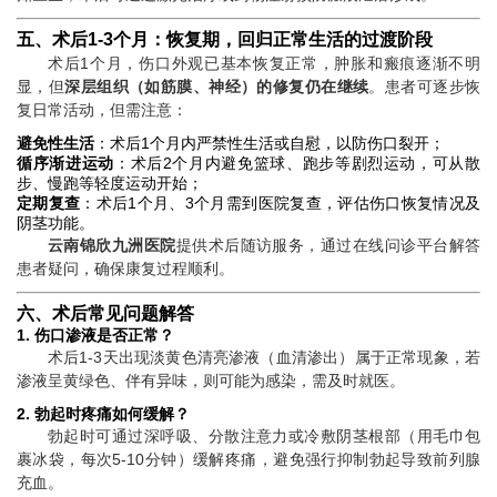
五、术后1-3个月：恢复期，回归正常生活的过渡阶段
术后1个月，伤口外观已基本恢复正常，肿胀和瘢痕逐渐不明
显，但
深层组织（如筋膜、神经）的修复仍在继续
。患者可逐步恢
复日常活动，但需注意：
避免性生活
：术后1个月内严禁性生活或自慰，以防伤口裂开；
循序渐进运动
：术后2个月内避免篮球、跑步等剧烈运动，可从散
步、慢跑等轻度运动开始；
定期复查
：术后1个月、3个月需到医院复查，评估伤口恢复情况及
阴茎功能。
云南锦欣九洲医院
提供术后随访服务，通过在线问诊平台解答
患者疑问，确保康复过程顺利。
六、术后常见问题解答
1. 伤口渗液是否正常？
术后1-3天出现淡黄色清亮渗液（血清渗出）属于正常现象，若
渗液呈黄绿色、伴有异味，则可能为感染，需及时就医。
2. 勃起时疼痛如何缓解？
勃起时可通过深呼吸、分散注意力或冷敷阴茎根部（用毛巾包
裹冰袋，每次5-10分钟）缓解疼痛，避免强行抑制勃起导致前列腺
充血。