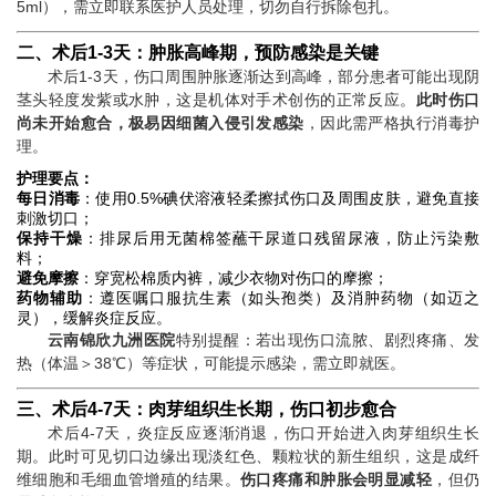
5ml），需立即联系医护人员处理，切勿自行拆除包扎。
二、术后1-3天：肿胀高峰期，预防感染是关键
术后1-3天，伤口周围肿胀逐渐达到高峰，部分患者可能出现阴
茎头轻度发紫或水肿，这是机体对手术创伤的正常反应。
此时伤口
尚未开始愈合，极易因细菌入侵引发感染
，因此需严格执行消毒护
理。
护理要点：
每日消毒
：使用0.5%碘伏溶液轻柔擦拭伤口及周围皮肤，避免直接
刺激切口；
保持干燥
：排尿后用无菌棉签蘸干尿道口残留尿液，防止污染敷
料；
避免摩擦
：穿宽松棉质内裤，减少衣物对伤口的摩擦；
药物辅助
：遵医嘱口服抗生素（如头孢类）及消肿药物（如迈之
灵），缓解炎症反应。
云南锦欣九洲医院
特别提醒：若出现伤口流脓、剧烈疼痛、发
热（体温＞38℃）等症状，可能提示感染，需立即就医。
三、术后4-7天：肉芽组织生长期，伤口初步愈合
术后4-7天，炎症反应逐渐消退，伤口开始进入肉芽组织生长
期。此时可见切口边缘出现淡红色、颗粒状的新生组织，这是成纤
维细胞和毛细血管增殖的结果。
伤口疼痛和肿胀会明显减轻
，但仍