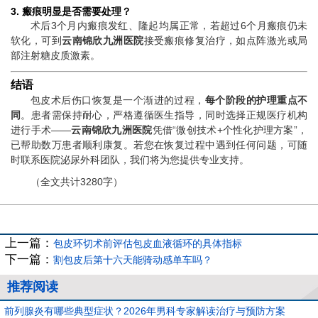
3. 瘢痕明显是否需要处理？
术后3个月内瘢痕发红、隆起均属正常，若超过6个月瘢痕仍未
软化，可到
云南锦欣九洲医院
接受瘢痕修复治疗，如点阵激光或局
部注射糖皮质激素。
结语
包皮术后伤口恢复是一个渐进的过程，
每个阶段的护理重点不
同
。患者需保持耐心，严格遵循医生指导，同时选择正规医疗机构
进行手术——
云南锦欣九洲医院
凭借“微创技术+个性化护理方案”，
已帮助数万患者顺利康复。若您在恢复过程中遇到任何问题，可随
时联系医院泌尿外科团队，我们将为您提供专业支持。
（全文共计3280字）
上一篇：
包皮环切术前评估包皮血液循环的具体指标
下一篇：
割包皮后第十六天能骑动感单车吗？
推荐阅读
前列腺炎有哪些典型症状？2026年男科专家解读治疗与预防方案