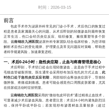
时间：2026-03-15
前言
包皮手术作为泌尿外科常见的门诊小手术，术后伤口的恢复过
程是患者及家属最关心的问题。从术后即刻的轻微渗血到最终恢复
正常生活，伤口会经历炎症反应、组织修复、瘢痕重塑等多个阶
段。
云南锦欣九洲医院
泌尿外科专家团队结合临床经验，为您详细
解析术后伤口的变化规律、护理要点及常见问题应对策略，帮助患
者科学规避风险，加速康复进程。
一、术后0-24小时：急性炎症期，止血与疼痛管理是核心
术后即刻，手术切口处会出现轻微渗血，这是由于手术过程中
毛细血管破裂所致。医生通常会采用纱布加压包扎的方式止血，
此
时伤口处于急性炎症反应初期
，局部组织会释放炎症因子，导致轻
微肿胀、疼痛或刺痛感。患者可能会感觉伤口周围皮肤紧绷，尤其
在排尿或活动时症状明显。
云南锦欣九洲医院
采用的“微创包皮环切术”通过精准止血技术，
可显著减少术后渗血风险。患者需注意：术后24小时内避免剧烈活
动，保持平卧或半卧位；若发现纱布渗透鲜血且量较多（超过