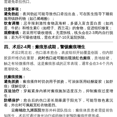
需避免牵拉伤口。
注意事项：
避免勃起
：夜间勃起可能导致伤口牵拉出血，可在医生指导下睡前
服用镇静药物（如己烯雌酚）；
饮食调整
：忌辛辣刺激性食物及海鲜，多摄入富含蛋白质（如鸡
蛋、牛奶）和维生素C（如橙子、西兰花）的食物，促进组织修复；
观察缝线
：若采用可吸收缝线，无需拆线，线头会在2-3周内自行脱
落；若为不可吸收缝线，需在术后7-10天返院拆除。
四、术后2-4周：瘢痕形成期，警惕瘢痕增生
术后2周左右，伤口基本愈合，表皮组织开始覆盖创面，但内部
胶原纤维仍在重塑，
此时伤口处可能出现淡红色瘢痕
，质地较硬，
触之有轻微瘙痒感。这是瘢痕形成的正常表现，通常会在3-6个月内
逐渐软化、淡化。
抗瘢痕措施：
避免抓挠
：瘢痕瘙痒时切勿用手抓挠，可涂抹医用硅酮凝胶（如舒
痕）缓解症状；
压迫治疗
：穿戴紧身内裤对瘢痕施加适度压力，抑制瘢痕过度增
生；
防晒保护
：愈合后的伤口若长期暴露于阳光下，可能导致色素沉
着，外出时可佩戴宽松衣物遮挡。
云南锦欣九洲医院
整形外科团队指出：瘢痕体质患者需提前告
知医生，术后可通过激光治疗或药物注射预防瘢痕疙瘩形成。