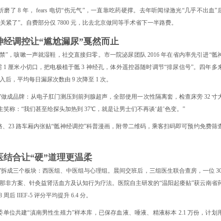
7 次折磨了 8 年， fears 电切“伤元气”，一直靠吃药硬撑。去年听闻绿激光“几乎不出血”
紧了”。自费部分仅 7800 元，比去北京做同等手术省下一半路费。
经调控让“尴尬漏尿”戛然而止
”，咳嗽一声就湿鞋，社交直接归零。市一院泌尿团队 2016 年在省内率先引进“骶
1 厘米小切口，把电极植于骶 3 神经孔，体外遥控器随时调节“排尿信号”。四年多
入后，平均每日漏尿次数由 9 次降至 1 次。
”做成品牌：从电子肛门测压到前列腺超声，全部使用一次性隔离套，检查床旁 32 寸
称：“我们甚至给探头加热到 37℃，就是让男士们不再谈‘超’色变。”
路、23 路车厢内张贴“骶神经调控”科普漫画，附带二维码，乘客扫码即可预约免费筛
结合让“硬”道理更温柔
男科”拆成三个板块：西医组、中医组与心理组。晨间交班后，三组医生联合查房，一位 30
那非方案、针灸益肾活血方及认知行为疗法。医院自主研发的“温阳起痿贴”获云南省
IIEF-5 评分平均提升 6.4 分。
单位共建“滇南男性生殖力”样本库，已保存血液、唾液、精液标本 2.1 万份，计划