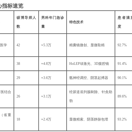
心指标速览
硕博导师人
男科年门急诊
患者满
特色技术
数
量
度
医学
42
≈5.3万
精囊镜微创、显微取精
92.7%
38
≈4.8万
HoLEP绿激光、3D腹腔镜
91.4%
29
≈3.6万
骶神经调控、阴茎起搏器
90.1%
西医结合
经尿道前列腺剜除、针灸助
26
≈3.1万
89.6%
勃
（省重
18
≈2.4万
显微精索、阴茎静脉包埋
93.2%