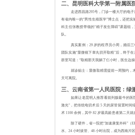
二、昆明医科大学第一附属医院
走进西昌路295号，门诊一楼大厅的电
有省内唯一的“男性生殖医学”博士点，还把
科主任张教授带领的“精子发生障碍”课题组，
队。
真实案例：29 岁的程序员小周，婚后三
团队实施“显微镜下睾丸切开取精”后，终于在
群里写道：“取精那天我躺了仨小时，医生边
就诊贴士：显微取精需提前一周预约，术
天可离院。
三、云南省第一人民医院：绿激
如果让老昆明人推荐看前列腺最牛的医院，金
激光”，把传统电切术后 5 天的尿管留置时间
术 1100 余例，其中 82 岁最高龄患者第二
除了硬件，省一院把“加速康复外科”（
水、24 小时拔管、48 小时出院，成为西南