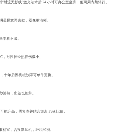
洲“射流无影线”激光法术后 24 小时可办公室坐班，但两周内禁骑行。
水，有明显尿意再去做，图像更清晰。
月基本看不出。
5℃，对性神经热损伤极小。
跟踪，十年后因机械故障可单件更换。
 秒溶解，出差也能带。
可能升高，需复查并结合游离 PSA 比值。
IP 取精室，含投影耳机，环境私密。