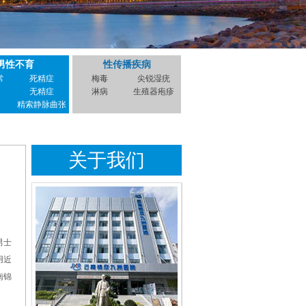
男性不育
性传播疾病
常
死精症
梅毒
尖锐湿疣
无精症
淋病
生殖器疱疹
精索静脉曲张
关于我们
男士
用近
南锦