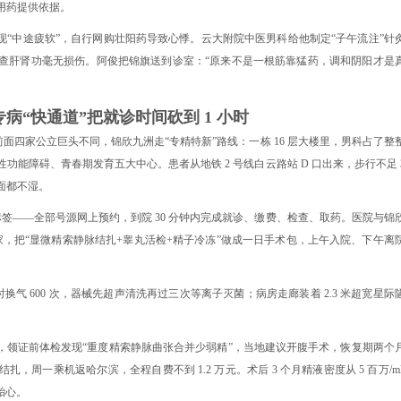
用药提供依据。
现“中途疲软”，自行网购壮阳药导致心悸。云大附院中医男科给他制定“子午流注”针
查肝肾功毫无损伤。阿俊把锦旗送到诊室：“原来不是一根筋靠猛药，调和阴阳才是
病“快通道”把就诊时间砍到 1 小时
与前面四家公立巨头不同，锦欣九洲走“专精特新”路线：一栋 16 层大楼里，男科占了整
能障碍、青春期发育五大中心。患者从地铁 2 号线白云路站 D 口出来，步行不足 3
面都不湿。
标签——全部号源网上预约，到院 30 分钟内完成就诊、缴费、检查、取药。医院与锦
学家，把“显微精索静脉结扎+睾丸活检+精子冷冻”做成一日手术包，上午入院、下午离
气 600 次，器械先超声清洗再过三次等离子灭菌；病房走廊装着 2.3 米超宽星际
，领证前体检发现“重度精索静脉曲张合并少弱精”，当地建议开腹手术，恢复期两个
周一乘机返哈尔滨，全程自费不到 1.2 万元。术后 3 个月精液密度从 5 百万/ml
见胎心。