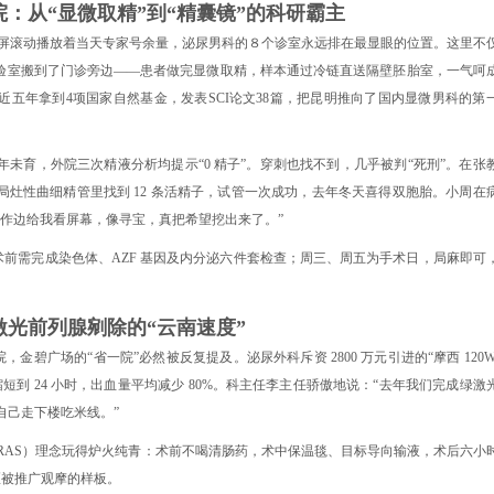
：从“显微取精”到“精囊镜”的科研霸主
子屏滚动播放着当天专家号余量，泌尿男科的８个诊室永远排在最显眼的位置。这里不
实验室搬到了门诊旁边——患者做完显微取精，样本通过冷链直送隔壁胚胎室，一气呵
近五年拿到4项国家自然基金，发表SCI论文38篇，把昆明推向了国内显微男科的第
年未育，外院三次精液分析均提示“0 精子”。穿刺也找不到，几乎被判“死刑”。在张
局灶性曲细精管里找到 12 条活精子，试管一次成功，去年冬天喜得双胞胎。小周在
操作边给我看屏幕，像寻宝，真把希望挖出来了。”
前需完成染色体、AZF 基因及内分泌六件套检查；周三、周五为手术日，局麻即可
光前列腺剜除的“云南速度”
碧广场的“省一院”必然被反复提及。泌尿外科斥资 2800 万元引进的“摩西 120W
缩短到 24 小时，出血量平均减少 80%。科主任李主任骄傲地说：“去年我们完成绿激
天就自己走下楼吃米线。”
ERAS）理念玩得炉火纯青：术前不喝清肠药，术中保温毯、目标导向输液，术后六小
片区被推广观摩的样板。