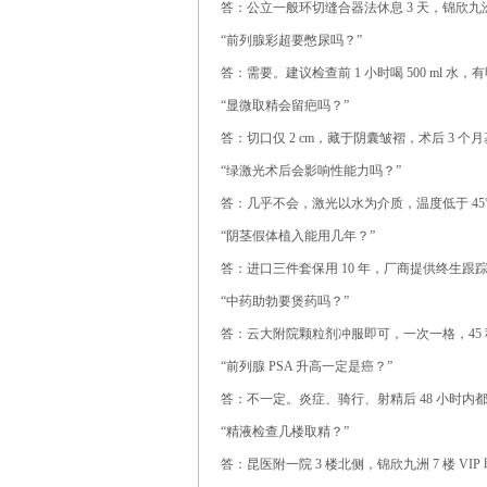
答：公立一般环切缝合器法休息 3 天，锦欣九
“前列腺彩超要憋尿吗？”
答：需要。建议检查前 1 小时喝 500 ml 
“显微取精会留疤吗？”
答：切口仅 2 cm，藏于阴囊皱褶，术后 3 个
“绿激光术后会影响性能力吗？”
答：几乎不会，激光以水为介质，温度低于 4
“阴茎假体植入能用几年？”
答：进口三件套保用 10 年，厂商提供终生
“中药助勃要煲药吗？”
答：云大附院颗粒剂冲服即可，一次一格，45
“前列腺 PSA 升高一定是癌？”
答：不一定。炎症、骑行、射精后 48 小时内都
“精液检查几楼取精？”
答：昆医附一院 3 楼北侧，锦欣九洲 7 楼 V