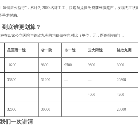
殖健康公益行”，累计为 2800 名环卫工、快递员提供免费前列腺超声，发现无症状
给予手术援助。
，到底谁更划算？
病种在四家公立医院与锦欣九洲的均价做横向对比（单位：元，医保报销前）。
昆医附一院
省一院
市一院
云大附院
锦欣九洲
10200
9800
9500
9600
8900
33800
31200
—
—
29800
—
—
—
4600
4200
32000
30800
—
—
28800
，我们一次讲清