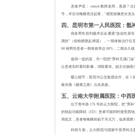
患者声音： retired 教师老周，夜尿 
号，术后当晚睡觉没起夜，“感觉就像把水龙头关
四、昆明市第一人民医院：骶神
很多男性前列腺术后会遭遇“急迫性尿失禁
调控”（俗称膀胱起搏器），一期体验治疗仅需 
68 例男性患者一期有效率达 86%，二期永久植
值得一提的是，市一院把“男科无痛门诊
让患者实时看到影像，消除紧张。副主任杨医生笑
暖心细节：医院与公交集团合作，在 3 
被央视《健康之路》点名表扬。
五、云南大学附属医院：中西医
位于青年路 176 号的云大附院，把“
的勃起功能障碍（ED）患者可能同时接受西地
局批文，患者每晚睡前贴于关元穴，临床观察 8 周后 
科研方面，云大附院与国家中医男科主委