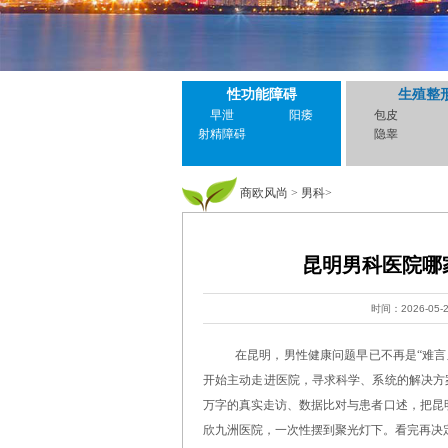
性功能障碍
生殖整
早泄
阳痿
包皮
射精障碍
隐睾
商欧风尚
>
男科
>
昆明男科医院哪
时间：2026-05-
在昆明，男性健康问题早已不再是“难
开始主动走进医院，寻求科学、系统的解决方案
万字的真实走访、数据比对与患者口述，把昆
欣九洲医院，一次性摆到聚光灯下。看完再决