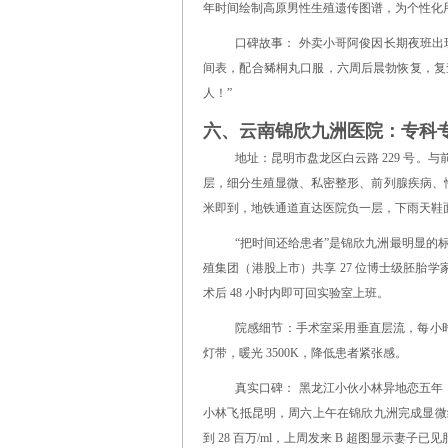
年时间绘制高原男性生殖遗传图谱，为个性化
口碑故事： 外卖小哥阿俊因长期夜班出
间表，配合豨桐丸口服，六周后晨勃恢复，复
人！”
六、云南锦欣九洲医院：专科专
地址：昆明市盘龙区白云路 229 号。
层，细分生殖显微、私密整形、前列腺疾病、性功
米即到，地铁通道直达医院负一层，下雨天鞋
“把时间还给患者”是锦欣九洲最明显的
殖集团（港股上市）共享 27 位博士级胚胎
术后 48 小时内即可回实验室上班。
院感细节：手术室采用垂直层流，每小时换
灯带，暖光 3500K，降低患者紧张感。
真实口碑： 黑龙江小伙小林异地恋五年
小林飞抵昆明，周六上午在锦欣九洲完成显微结扎，
到 28 百万/ml，上周发来 B 超图显示妻子已