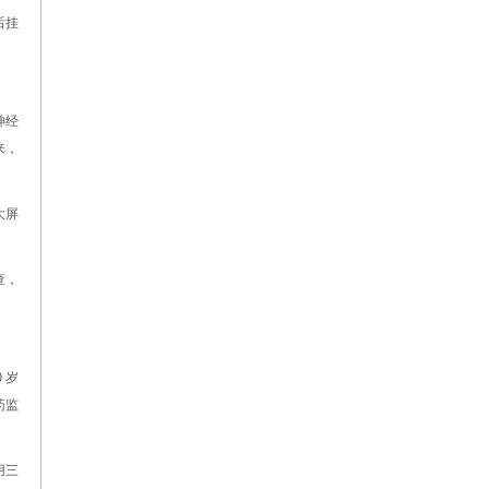
后挂
神经
来，
大屏
查，
 岁
药监
用三