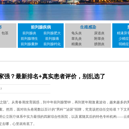
形
前列腺疾病
生殖感染
包茎
前列腺炎
前列腺肥大
龟头炎
尿道炎
精液异
前列腺增生
前列腺痛
睾丸炎
附睾炎
少精症
前列腺囊肿
前列腺钙化
精囊炎
膀胱炎
弱精症
家强？最新排名+真实患者评价，别乱选了
27
言之隐”。从青春期发育困惑，到中年前列腺警钟，再到更年期激素波动，越来越多的
。然而，面对街头巷尾数以百计的“男科”“泌尿”招牌，究竟该把信任交给谁？下文
明公立医疗体系中实力最强的四家综合性医院，以及紧随其后的特色专科机构——云
定去哪，心里就有底了。