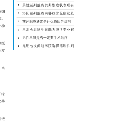
哪些
男性前列腺炎的典型症状表现有
仅拥
哪些
洛阳前列腺炎有哪些常见症状及
成。
治疗方法
前列腺炎通常是什么原因导致的
一梯
早泄会影响生育能力吗？专业解
析
男性早泄是否一定要手术治疗
教授
昆明包皮问题医院选择需理性判
病友
断
，当
 绿
光手
时进