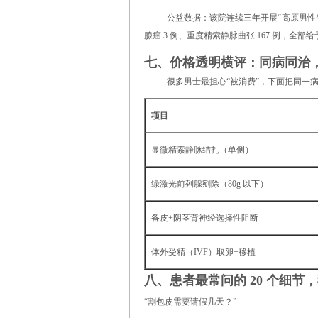
公益数据：该院连续三年开展“高原男性生
腺癌 3 例、重度精索静脉曲张 167 例，全部
七、价格透明横评：同病同治
很多男士最担心“被消费”，下面把同一
项目
显微精索静脉结扎（单侧）
绿激光前列腺剜除（80g 以下）
备皮+阴茎背神经选择性阻断
体外受精（IVF）取卵+移植
八、患者最常问的 20 个细节
“割包皮需要请假几天？”