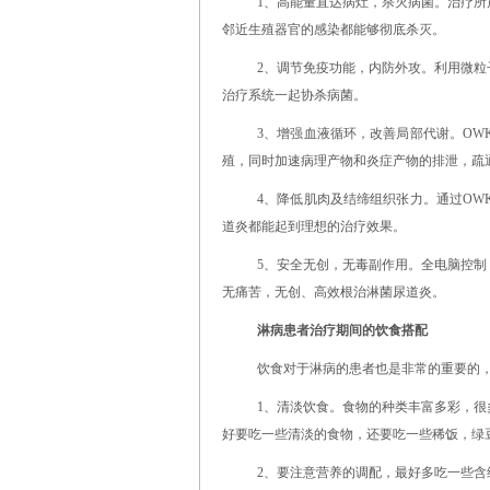
1、高能量直达病灶，杀灭病菌。治疗
邻近生殖器官的感染都能够彻底杀灭。
2、调节免疫功能，内防外攻。利用微
治疗系统一起协杀病菌。
3、增强血液循环，改善局部代谢。O
殖，同时加速病理产物和炎症产物的排泄，疏
4、降低肌肉及结缔组织张力。通过O
道炎都能起到理想的治疗效果。
5、安全无创，无毒副作用。全电脑控
无痛苦，无创、高效根治淋菌尿道炎。
淋病患者治疗期间的饮食搭配
饮食对于淋病的患者也是非常的重要的
1、清淡饮食。食物的种类丰富多彩，
好要吃一些清淡的食物，还要吃一些稀饭，绿
2、要注意营养的调配，最好多吃一些