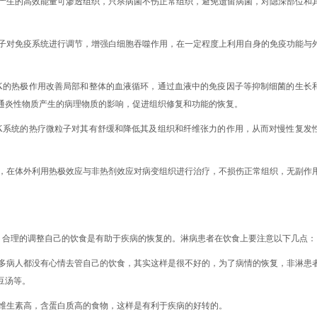
所产生的高效能量可渗透组织，只杀病菌不伤正常组织，避免遗留病菌，对隐深部位和
粒子对免疫系统进行调节，增强白细胞吞噬作用，在一定程度上利用自身的免疫功能与
WK的热极作用改善局部和整体的血液循环，通过血液中的免疫因子等抑制细菌的生长
通炎性物质产生的病理物质的影响，促进组织修复和功能的恢复。
WK系统的热疗微粒子对其有舒缓和降低其及组织和纤维张力的作用，从而对慢性复发
制，在体外利用热极效应与非热剂效应对病变组织进行治疗，不损伤正常组织，无副作
，合理的调整自己的饮食是有助于疾病的恢复的。淋病患者在饮食上要注意以下几点：
很多病人都没有心情去管自己的饮食，其实这样是很不好的，为了病情的恢复，非淋患
豆汤等。
含维生素高，含蛋白质高的食物，这样是有利于疾病的好转的。