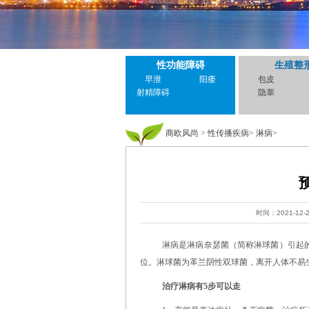
性功能障碍
生殖整
早泄
阳痿
包皮
射精障碍
隐睾
商欧风尚
>
性传播疾病
>
淋病
>
时间：2021-12-
淋病是淋病奈瑟菌（简称淋球菌）引起
位。淋球菌为革兰阴性双球菌，离开人体不易
治疗淋病有5步可以走