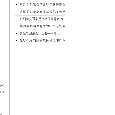
哪些
男性前列腺炎的典型症状表现有
哪些
洛阳前列腺炎有哪些常见症状及
治疗方法
前列腺炎通常是什么原因导致的
早泄会影响生育能力吗？专业解
析
男性早泄是否一定要手术治疗
昆明包皮问题医院选择需理性判
断
有性
性伴