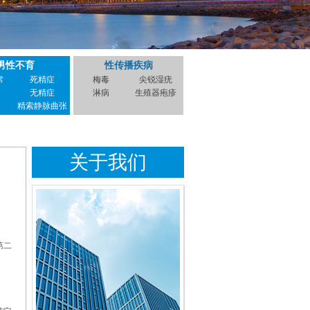
男性不育
性传播疾病
常
死精症
梅毒
尖锐湿疣
无精症
淋病
生殖器疱疹
精索静脉曲张
关于我们
第二