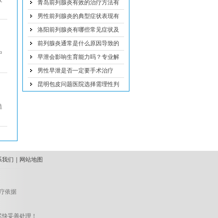
钱
青岛前列腺炎有效的治疗方法有
哪些
男性前列腺炎的典型症状表现有
哪些
洛阳前列腺炎有哪些常见症状及
治疗方法
前列腺炎通常是什么原因导致的
中
早泄会影响生育能力吗？专业解
析
男性早泄是否一定要手术治疗
昆明包皮问题医院选择需理性判
断
造
系我们
|
网站地图
疗依据
尽快妥善处理！