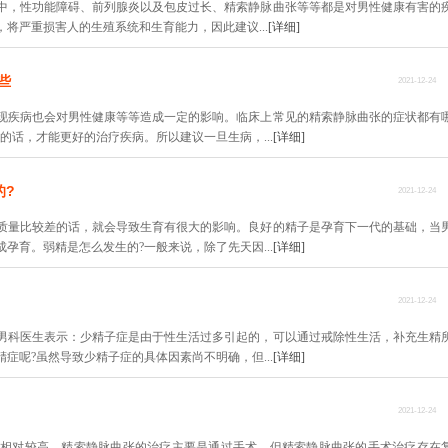
中，性功能障碍、前列腺炎以及包皮过长、精索静脉曲张等等都是对男性健康有害的
将严重损害人的生殖系统和生育能力，因此建议...
[详细]
些
2021-12-24
现疾病也会对男性健康等等造成一定的影响。临床上常见的精索静脉曲张的症状都有
的话，才能更好的治疗疾病。所以建议一旦生病，...
[详细]
的?
2021-12-24
质量比较差的话，就会导致生育有很大的影响。良好的精子是孕育下一代的基础，当
孕育。弱精是怎么发生的?一般来说，除了先天因...
[详细]
2021-12-24
男科医生表示：少精子症是由于性生活过多引起的，可以通过戒除性生活，补充生精
症呢?虽然导致少精子症的具体因素尚不明确，但...
[详细]
2021-12-24
相对较高。精索静脉曲张的治疗主要是通过手术，但精索静脉曲张的手术治疗存在