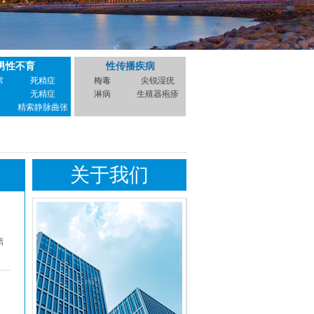
男性不育
性传播疾病
常
死精症
梅毒
尖锐湿疣
无精症
淋病
生殖器疱疹
精索静脉曲张
关于我们
精