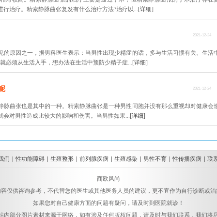
行治疗。精索静脉曲张复发有什么治疗方法?治疗以...
[详细]
2021-12-24
见的原因之一，据男科医生表示：当男性出现少精症的话，多与生活习惯有关。生活
就必须从生活入手，想办法在生活中预防少精子症...
[详细]
呢
2021-12-24
静脉曲张也是其中的一种。精索静脉曲张是一种男性同胞并没有那么重视却对健康会
会对男性造成比较大的影响和伤害。当男性如果...
[详细]
我们
|
性功能障碍
|
生殖整形
|
前列腺疾病
|
生殖感染
|
男性不育
|
性传播疾病
|
联
商欧风尚
内容仅供咨询参考，不代替您的医生或其他医务人员的建议，更不宜作为自行诊断或治
如果您对自己健康方面的问题有疑问，请及时到医院就诊！
站内部分图片素材来源于网络，如有涉及任何版权问题，请及时与我们联系，我们将