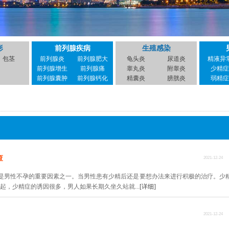
形
前列腺疾病
生殖感染
包茎
前列腺炎
前列腺肥大
龟头炎
尿道炎
精液异
前列腺增生
前列腺痛
睾丸炎
附睾炎
少精症
前列腺囊肿
前列腺钙化
精囊炎
膀胱炎
弱精症
查
2021-12-24
是男性不孕的重要因素之一。当男性患有少精后还是要想办法来进行积极的治疗。少
起，少精症的诱因很多，男人如果长期久坐久站就...
[详细]
2021-12-24