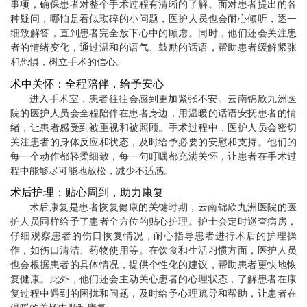
事项，确保患者对整个手术过程有清晰的了解。面对患者提出的各
种疑问，哪怕是看似琐碎的小问题，医护人员也会耐心倾听，逐一
细致解答，直到患者完全放下心中的顾虑。同时，他们还会关注患
者的情绪变化，通过温和的语气、鼓励的话语，帮助患者缓解紧张
和恐惧，树立手术的信心。
术中关怀：全程陪伴，给予安心
进入手术室，患者往往会感到更加紧张不安。云南锦欣九洲医
院的医护人员会全程陪伴在患者身边，用温暖的话语安抚患者的情
绪，让患者感受到被重视和被照顾。手术过程中，医护人员会密切
关注患者的身体反应和状态，及时给予必要的安慰和支持。他们的
每一个动作都轻柔细致，每一句叮嘱都充满关怀，让患者在手术过
程中能够尽可能地放松，减少不适感。
术后护理：贴心周到，助力康复
术后康复是患者恢复健康的关键时期，云南锦欣九洲医院的医
护人员同样给予了患者全方位的贴心护理。护士会定时巡查病房，
仔细观察患者的伤口恢复情况，耐心指导患者进行术后的护理操
作，如伤口清洁、药物使用等。在饮食和生活习惯方面，医护人员
也会根据患者的具体情况，提供个性化的建议，帮助患者更快地恢
复健康。此外，他们还会主动关心患者的心理状态，了解患者在康
复过程中遇到的困扰和问题，及时给予心理疏导和帮助，让患者在