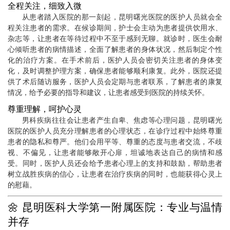
全程关注，细致入微
从患者踏入医院的那一刻起，昆明曙光医院的医护人员就会全
程关注患者的需求。在候诊期间，护士会主动为患者提供饮用水、
杂志等，让患者在等待过程中不至于感到无聊。就诊时，医生会耐
心倾听患者的病情描述，全面了解患者的身体状况，然后制定个性
化的治疗方案。在手术前后，医护人员会密切关注患者的身体变
化，及时调整护理方案，确保患者能够顺利康复。此外，医院还提
供了术后随访服务，医护人员会定期与患者联系，了解患者的康复
情况，给予必要的指导和建议，让患者感受到医院的持续关怀。
尊重理解，呵护心灵
男科疾病往往会让患者产生自卑、焦虑等心理问题，昆明曙光
医院的医护人员充分理解患者的心理状态，在诊疗过程中始终尊重
患者的隐私和尊严。他们会用平等、尊重的态度与患者交流，不歧
视、不偏见，让患者能够敞开心扉，坦诚地表达自己的病情和感
受。同时，医护人员还会给予患者心理上的支持和鼓励，帮助患者
树立战胜疾病的信心，让患者在治疗疾病的同时，也能获得心灵上
的慰藉。
🌼 昆明医科大学第一附属医院：专业与温情
并存