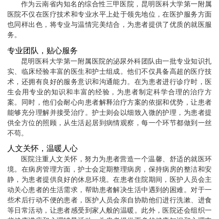
作为云南省内知名的综合性三甲医院，昆明医科大学第一附属
医院不仅在医疗技术和专业水平上处于领先地位，在医护服务方面
也同样出色，将专业与温情完美结合，为患者提供了优质的就医服
务。
专业团队，贴心服务
昆明医科大学第一附属医院的泌尿外科团队由一批专业知识扎
实、临床经验丰富的医生和护士组成。他们不仅具备高超的医疗技
术，还拥有良好的服务意识和沟通能力。在为患者进行诊疗时，医
生会用专业的知识和丰富的经验，为患者制定科学合理的治疗方
案。同时，他们会耐心向患者解释治疗方案的依据和优势，让患者
能够充分理解并接受治疗。护士则会以细致入微的护理，为患者提
供全方位的照顾，从生活起居到病情观察，每一个环节都做到一丝
不苟。
人文关怀，温暖人心
医院注重人文关怀，努力为患者营造一个温馨、舒适的就医环
境。在病房管理方面，护士会定期整理病房，保持病房的整洁和安
静，为患者提供良好的休息环境。在患者住院期间，医护人员会主
动关心患者的生活需求，帮助患者解决生活中遇到的困难。对于一
些术后行动不便的患者，医护人员会亲自协助他们进行洗漱、进食
等日常活动，让患者感受到家人般的温暖。此外，医院还会组织一